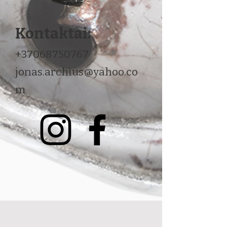
Kontaktai:
+37068750767
jonas.archius@yahoo.co
m